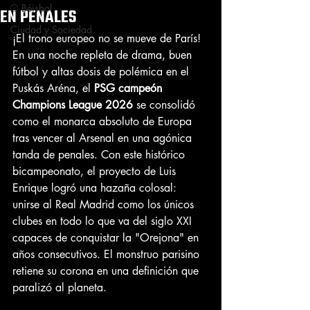
⚾ Béisbol
EN PENALES
Ciudad y Sociedad
¡El trono europeo no se mueve de París! 
En una noche repleta de drama, buen 
fútbol y altas dosis de polémica en el 
Puskás Aréna, el 
PSG campeón 
Champions League 2026
 se consolidó 
como el monarca absoluto de Europa 
tras vencer al Arsenal en una agónica 
tanda de penales. Con este histórico 
bicampeonato, el proyecto de Luis 
Enrique logró una hazaña colosal: 
unirse al Real Madrid como los únicos 
clubes en todo lo que va del siglo XXI 
capaces de conquistar la "Orejona" en 
años consecutivos. El monstruo parisino 
retiene su corona en una definición que 
paralizó al planeta.