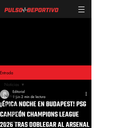
Entrada
Noticias
Editorial
Noticias
1 jun
2 min de lectura
¡ÉPICA NOCHE EN BUDAPEST! PSG
⚽ Fútbol
CAMPEÓN CHAMPIONS LEAGUE
🏀 NBA
2026 TRAS DOBLEGAR AL ARSENAL
🏈 NFL