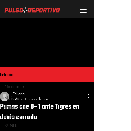
Entrada
Noticias
Editorial
Noticias
14 ene
1 min de lectura
Pumas cae 0–1 ante Tigres en
⚽ Fútbol
duelo cerrado
🏀 NBA
🏈 NFL