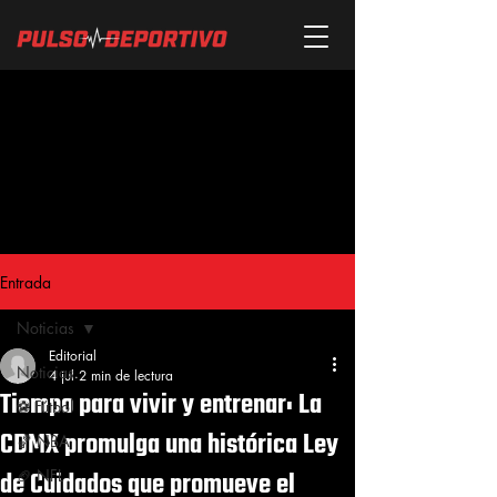
Entrada
Noticias
Editorial
Noticias
4 jul
2 min de lectura
Tiempo para vivir y entrenar: La
⚽ Fútbol
CDMX promulga una histórica Ley
🏀 NBA
de Cuidados que promueve el
🏈 NFL