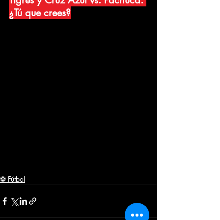
¿Tú que crees?
¿Crees que el mercado de pases 
extraordinario es la solución justa para 
Chivas y América?
 Únete a la 
conversación en los comentarios 
de 
Pulso Deportivo
.
⚽ Fútbol