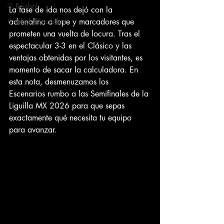
⚾ Béisbol
La fase de ida nos dejó con la 
Ciudad y Sociedad
adrenalina a tope y marcadores que 
prometen una vuelta de locura. Tras el 
espectacular 3-3 en el Clásico y las 
ventajas obtenidas por los visitantes, es 
momento de sacar la calculadora. En 
esta nota, desmenuzamos los 
Escenarios rumbo a las Semifinales de la 
Liguilla MX 2026 para que sepas 
exactamente qué necesita tu equipo 
para avanzar.