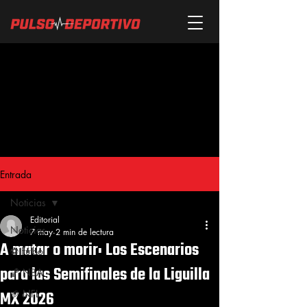
Entrada
Noticias
Editorial
Noticias
7 may
2 min de lectura
A matar o morir: Los Escenarios
⚽ Fútbol
para las Semifinales de la Liguilla
🏀 NBA
MX 2026
🏈 NFL