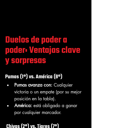
Duelos de poder a 
poder: Ventajas clave 
y sorpresas
Pumas (1°) vs. América (8°) 
Pumas avanza con:
 Cualquier 
victoria o un empate (por su mejor 
posición en la tabla).
América:
 está obligado a ganar 
por cualquier marcador.
 Chivas (2°) vs. Tigres (7°) 