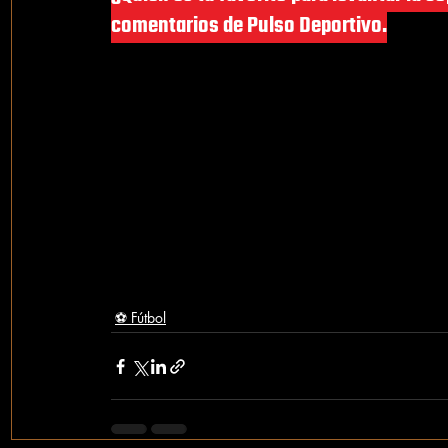
comentarios de Pulso Deportivo.
¿Crees que el mercado de pases extraordina
América?
 Únete a la conversación en los 
⚽ Fútbol